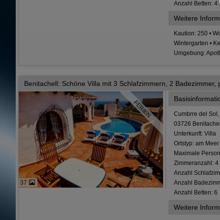
Anzahl Betten: 4
Weitere Inform
Kaution: 250 • Wo
Wintergarten • Ke
Umgebung: Apothe
Benitachell: Schöne Villa mit 3 Schlafzimmern, 2 Badezimmer, 
Basisinformat
FERIEN
Cumbrre del Sol,
03726 Benitachel
Unterkunft: Villa
Ortstyp: am Meer
Maximale Person
Zimmeranzahl: 4
Anzahl Schlafzim
Anzahl Badezimm
37
Anzahl Betten: 6
Weitere Inform