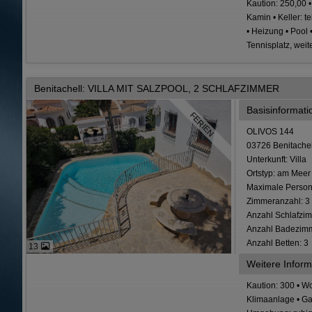
Kaution: 250,00 •
Kamin • Keller: t
• Heizung • Pool 
Tennisplatz, weit
Benitachell: VILLA MIT SALZPOOL, 2 SCHLAFZIMMER
Basisinformat
FERIEN
OLIVOS 144
03726 Benitachel
Unterkunft: Villa
Ortstyp: am Meer
Maximale Person
Zimmeranzahl: 3
Anzahl Schlafzim
Anzahl Badezimm
Anzahl Betten: 3
13
Weitere Inform
Kaution: 300 • Wo
Klimaanlage • Gar