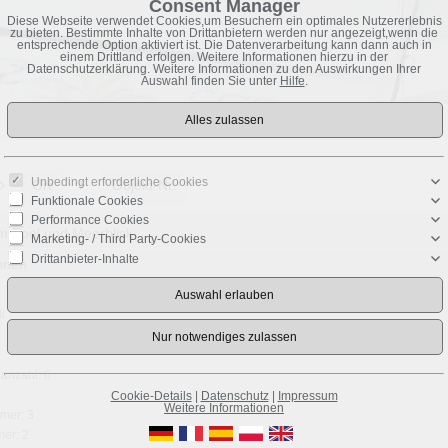
Consent Manager
Diese Webseite verwendet Cookies,um Besuchern ein optimales Nutzererlebnis
zu bieten. Bestimmte Inhalte von Drittanbietern werden nur angezeigt,wenn die
entsprechende Option aktiviert ist. Die Datenverarbeitung kann dann auch in
einem Drittland erfolgen. Weitere Informationen hierzu in der
Datenschutzerklärung. Weitere Informationen zu den Auswirkungen Ihrer
Auswahl finden Sie unter
Hilfe
.
Unbedingt erforderliche Cookies
Ort
Objekt-Nr.
Funktionale Cookies
Performance Cookies
em Pool und Meerblick
Marketing- / Third Party-Cookies
Drittanbieter-Inhalte
ionen
l
anzahl: 6
Cookie-Details
|
Datenschutz
|
Impressum
Weitere Informationen
mer: 3
er: 2