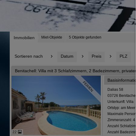
Immobilien
Miet-Objekte
5 Objekte gefunden
Sortieren nach
Datum
Preis
PLZ
Benitachell: Villa mit 3 Schlafzimmern, 2 Badezimmern, privat
Basisinformat
FERIEN
Dalias 58
03726 Benitachel
Unterkunft: Villa
Ortstyp: am Meer
Maximale Person
Zimmeranzahl: 4
Anzahl Schlafzim
Anzahl Badezimm
22