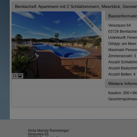
Benitachell: Apartment mit 2 Schlafzimmern, Meerblick, Gemei
Basisinformat
FERIEN
Velazques 64
03726 Benitachel
Unterkunft: Fer
Ortstyp: am Meer
Maximale Person
Zimmeranzahl: 3
Anzahl Schlafzim
Anzahl Badezimm
Anzahl Betten: 4
21
Weitere Inform
Kaution: 300 • Wo
Geschirrspülmasc
Viola Mandy Ramminger
Girasoles 91