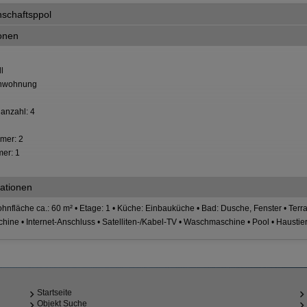
nschaftsppol
ionen
l
ienwohnung
anzahl: 4
mer: 2
er: 1
ationen
hnfläche ca.: 60 m² • Etage: 1 • Küche: Einbauküche • Bad: Dusche, Fenster • Terra
hine • Internet-Anschluss • Satelliten-/Kabel-TV • Waschmaschine • Pool • Hausti
Startseite
Objekt Suche