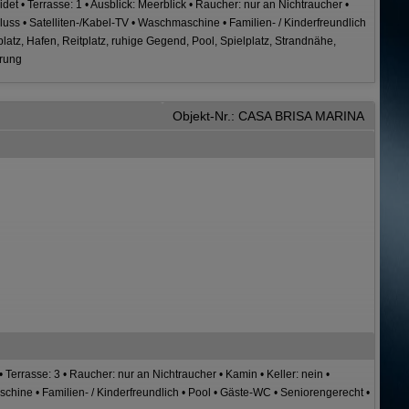
det • Terrasse: 1 • Ausblick: Meerblick • Raucher: nur an Nichtraucher •
chluss • Satelliten-/Kabel-TV • Waschmaschine • Familien- / Kinderfreundlich
atz, Hafen, Reitplatz, ruhige Gegend, Pool, Spielplatz, Strandnähe,
arung
Objekt-Nr.: CASA BRISA MARINA
 Terrasse: 3 • Raucher: nur an Nichtraucher • Kamin • Keller: nein •
chine • Familien- / Kinderfreundlich • Pool • Gäste-WC • Seniorengerecht •