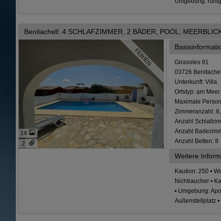
Umgebung: ruhige
Benitachell: 4 SCHLAFZIMMER, 2 BÄDER, POOL, MEERBL
Basisinformat
FERIEN
Girasoles 91
03726 Benitachel
Unterkunft: Villa
Ortstyp: am Meer
Maximale Person
Zimmeranzahl: 6
Anzahl Schlafzim
Anzahl Badezimm
14
Anzahl Betten: 8
2
Weitere Inform
Kaution: 250 • Wo
Nichtraucher • Ka
• Umgebung: Apot
Außenstellplatz •