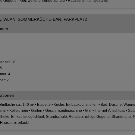
 Gegend, Pool, weiterführende Schule • Haustiere: nicht gestattet
ICK, WLAN, SOMMERKÜCHE-BAR, PARKPLATZ
ionen
l
anzahl: 8
,5
mer: 4
er: 2
ationen
hnfläche ca.: 140 m² • Etage: 2 • Küche: Einbauküche, offen • Bad: Dusche, Wanne, 
min • Keller: nein • Garten • Geschirrspülmaschine • Grill • Internet-Anschluss • S
heke, Einkaufsmöglichkeit, Grundschule, Reitplatz, ruhige Gegend, Strandnähe, Te
 Haustiere: erlaubt