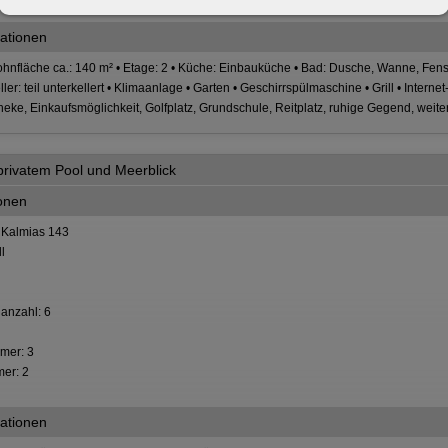
ationen
hnfläche ca.: 140 m² • Etage: 2 • Küche: Einbauküche • Bad: Dusche, Wanne, Fenste
ller: teil unterkellert • Klimaanlage • Garten • Geschirrspülmaschine • Grill • Inter
ke, Einkaufsmöglichkeit, Golfplatz, Grundschule, Reitplatz, ruhige Gegend, weiter
privatem Pool und Meerblick
ionen
 Kalmias 143
l
anzahl: 6
mer: 3
er: 2
ationen