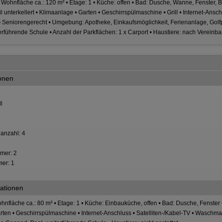
 Wohnfläche ca.: 120 m² • Etage: 1 • Küche: offen • Bad: Dusche, Wanne, Fenster, Bi
eil unterkellert • Klimaanlage • Garten • Geschirrspülmaschine • Grill • Internet-Ans
• Seniorengerecht • Umgebung: Apotheke, Einkaufsmöglichkeit, Ferienanlage, Golfpl
erführende Schule • Anzahl der Parkflächen: 1 x Carport • Haustiere: nach Vereinb
ionen
l
anzahl: 4
mer: 2
er: 1
ationen
hnfläche ca.: 80 m² • Etage: 1 • Küche: Einbauküche, offen • Bad: Dusche, Fenster •
ten • Geschirrspülmaschine • Internet-Anschluss • Satelliten-/Kabel-TV • Waschmas