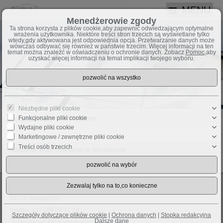
MENU
Menedżerowie zgody
Ta strona korzysta z plików cookie,aby zapewnić odwiedzającym optymalne
wrażenia użytkownika. Niektóre treści stron trzecich są wyświetlane tylko
wtedy,gdy aktywowana jest odpowiednia opcja. Przetwarzanie danych może
wówczas odbywać się również w państwie trzecim. Więcej informacji na ten
temat można znaleźć w oświadczeniu o ochronie danych. Zobacz
Pomoc
,aby
uzyskać więcej informacji na temat implikacji twojego wyboru.
Niezbędne pliki cookie
Funkcjonalne pliki cookie
nieruchomosci
Wohnungen
Wydajne pliki cookie
Marketingowe / zewnętrzne pliki cookie
Treści osób trzecich
Aktualnie brak objektów w tej rubryce.
Viola Mandy Ramminger
Girasoles 91
03726 Benitachell
telefon:
+34 689 03 31 19
Szczegóły dotyczące plików cookie
|
Ochrona danych
|
Stopka redakcyjna
telefon komórkowy:
+34 689 033 119
Dalsze dane
ramminger@excellent-villas.eu