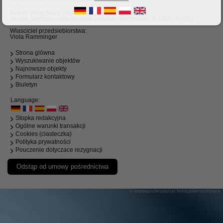
Numer identyfikacji podatkowej: ESX5579402Q
Numer identyfikacyjny platnika podatku obrotowego: ESX5579402Q
Wlasciciel przedsiebiorstwa:
Viola Ramminger
Strona glówna
Wyszukiwanie objektów
Najnowsze objekty
Formularz kontaktowy
Biuletyn
Language:
Stopka redakcyjna
Ogólne warunki transakcji
Cookies (ciasteczka)
Polityka prywatności
Pouczenie dotyczace rezygnacji
Odstąp od umowy pośrednictwa
©
immo
professional
Immobiliensoftware